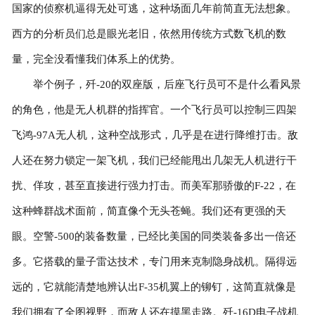
国家的侦察机逼得无处可逃，这种场面几年前简直无法想象。
西方的分析员们总是眼光老旧，依然用传统方式数飞机的数
量，完全没看懂我们体系上的优势。
举个例子，歼-20的双座版，后座飞行员可不是什么看风景
的角色，他是无人机群的指挥官。一个飞行员可以控制三四架
飞鸿-97A无人机，这种空战形式，几乎是在进行降维打击。敌
人还在努力锁定一架飞机，我们已经能甩出几架无人机进行干
扰、佯攻，甚至直接进行强力打击。而美军那骄傲的F-22，在
这种蜂群战术面前，简直像个无头苍蝇。我们还有更强的天
眼。空警-500的装备数量，已经比美国的同类装备多出一倍还
多。它搭载的量子雷达技术，专门用来克制隐身战机。隔得远
远的，它就能清楚地辨认出F-35机翼上的铆钉，这简直就像是
我们拥有了全图视野，而敌人还在摸黑走路。歼-16D电子战机