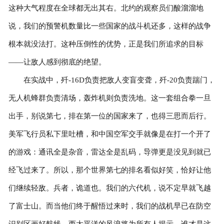
这种大气程度在全球都无出其右。北约的观察员们酸溜溜地
说，我们的预警机数量比一些国家的战斗机还多，这样的战争
根本就没法打。这种压倒性的优势，正是我们所追求的目标
——让敌人感到彻底的绝望。
在实战中，歼-16D负责把敌人变盲变聋，歼-20负责踹门，
无人机蜂群负责清场，轰炸机则负责洗地。这一套组合拳一旦
出手，别说第七，排在第一位的国家来了，也得三思而后行。
美军飞行员私下里吐槽，和中国空军交手就像是在打一个开了
的游戏：通讯全是杂音，雷达全是乱码，导弹更是没见到就已
经飞过来了。所以，那个世界第七的排名看似好笑，恰好让他
们继续轻敌。兵者，诡道也。我们的六代机，说不定早就飞越
了富士山。而当他们终于醒悟过来时，我们的战机早已在防空
识别区画好航线。西太平洋的风浪将为所有人揭示，谁才是这