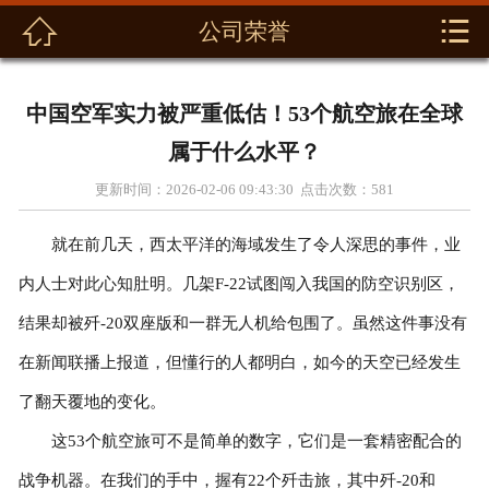



公司荣誉
首页
关于我们
中国空军实力被严重低估！53个航空旅在全球
新闻动态
属于什么水平？
更新时间：2026-02-06 09:43:30 点击次数：
581
产品展示
就在前几天，西太平洋的海域发生了令人深思的事件，业
解决方案
内人士对此心知肚明。几架F-22试图闯入我国的防空识别区，
资料下载
结果却被歼-20双座版和一群无人机给包围了。虽然这件事没有
在新闻联播上报道，但懂行的人都明白，如今的天空已经发生
联系我们
了翻天覆地的变化。
这53个航空旅可不是简单的数字，它们是一套精密配合的
战争机器。在我们的手中，握有22个歼击旅，其中歼-20和