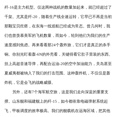
歼-16是主力机型。仅这两种战机的数量加起来，就已经超过了
千架。尤其是歼-20，随着生产线全速运转，它早已不再是当初
那颗宝贝疙瘩，在东海一线巡航已经成为常态。曾几何时，我
们也曾羡慕美军的飞机数量，而如今，轮到他们为我们的生产
速度感到焦虑。再来看看那24个轰炸旅，它们才是真正的杀手
锏。你别光盯着轰-6N的外壳看，关键得看它肚子里装的东西。
挂上高超音速导弹，再配合运油-20的空中加油能力，关岛甚至
夏威夷都被纳入了我们的打击范围。这种轰炸机，不仅仅是轰
炸机，它是会飞的战略威慑。
另外，还有7个海军航空旅，这是我们走向深蓝的重要支
撑。山东舰和福建舰上的歼-15，如今都依靠电磁弹射系统起
飞，甲板调度的效率极高。我们的舰载机在远海区域，把其他