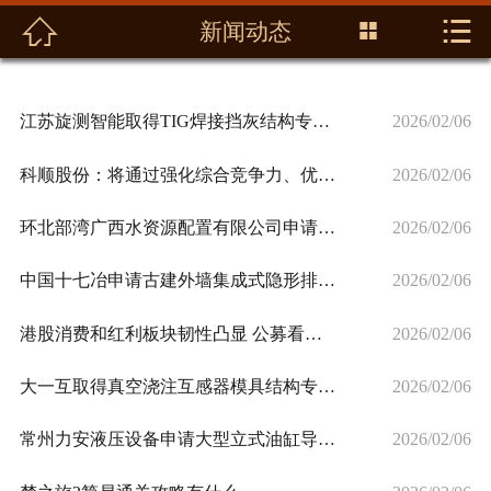



新闻动态

首页
关于我们
江苏旋测智能取得TIG焊接挡灰结构专利保证旋变产品的清洁度
2026/02/06
新闻动态
科顺股份：将通过强化综合竞争力、优化渠道客户结构、推动行业健
2026/02/06
产品展示
环北部湾广西水资源配置有限公司申请隧道施工围岩与支护结构变形
2026/02/06
解决方案
中国十七冶申请古建外墙集成式隐形排水结构专利显著提升仿古砖层
2026/02/06
资料下载
港股消费和红利板块韧性凸显 公募看好结构性投资机会
2026/02/06
联系我们
大一互取得真空浇注互感器模具结构专利无需翻转、敲打即可脱模
2026/02/06
常州力安液压设备申请大型立式油缸导向套防污密封结构专利实现对
2026/02/06