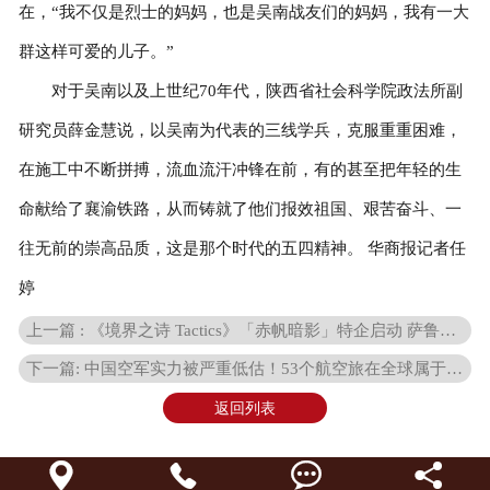
在，“我不仅是烈士的妈妈，也是吴南战友们的妈妈，我有一大
群这样可爱的儿子。”
对于吴南以及上世纪70年代，陕西省社会科学院政法所副
研究员薛金慧说，以吴南为代表的三线学兵，克服重重困难，
在施工中不断拼搏，流血流汗冲锋在前，有的甚至把年轻的生
命献给了襄渝铁路，从而铸就了他们报效祖国、艰苦奋斗、一
往无前的崇高品质，这是那个时代的五四精神。 华商报记者任
婷
上一篇 : 《境界之诗 Tactics》「赤帆暗影」特企启动 萨鲁根四天王「温德尔」登场
下一篇: 中国空军实力被严重低估！53个航空旅在全球属于什么水平？
返回列表



