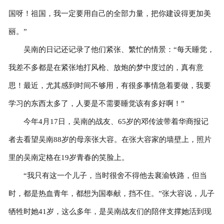
国呀！祖国，我一定要用自己的全部力量，把你建设得更加美
丽。”
吴南的日记还记录了他们紧张、繁忙的情景：“每天睡觉，
我差不多都是在紧张地打风枪、放炮的梦中度过的，真有意
思！最近，尤其感到时间不够用，有很多事情急着要做，我要
学习的东西太多了，人要是不需要睡觉该有多好啊！”
今年4月17日，吴南的战友、65岁的邓传波带着华商报记
者去看望吴南88岁的母亲张大容。在张大容家的墙壁上，照片
里的吴南定格在19岁青春的笑脸上。
“我只有这一个儿子，当时很舍不得他去襄渝铁路，但当
时，都是热血青年，都想为国奉献，挡不住。”张大容说，儿子
牺牲时她41岁，这么多年，是吴南战友们的陪伴支撑她活到现