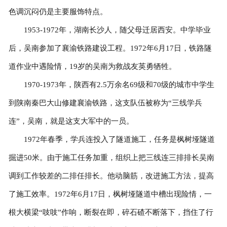
色调沉闷仍是主要服饰特点。
1953-1972年，湖南长沙人，随父母迁居西安。中学毕业
后，吴南参加了襄渝铁路建设工程。1972年6月17日，铁路隧
道作业中遇险情，19岁的吴南为救战友英勇牺牲。
1970-1973年，陕西有2.5万余名69级和70级的城市中学生
到陕南秦巴大山修建襄渝铁路，这支队伍被称为“三线学兵
连”，吴南，就是这支大军中的一员。
1972年春季，学兵连投入了隧道施工，任务是枫树垭隧道
掘进50米。由于施工任务加重，组织上把三线连三排排长吴南
调到工作较差的二排任排长。他动脑筋，改进施工方法，提高
了施工效率。1972年6月17日，枫树垭隧道中槽出现险情，一
根大横梁“吱吱”作响，断裂在即，碎石碴不断落下，挡住了行