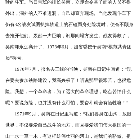
驶的斗车。当日带班的排长吴南，立即命令掌子面的人员不得
外出，洞外的人不准进洞，自己却直奔现场。当他发现斗车下
仍有3名战友试图扒掉轨道上的石碴而身处险境时，便奋不顾身
去推开他们。轰然一声巨响，刹那间塌方发生。战友得救了，
吴南却永远离开了。1973年6月，团省委授予吴南“模范共青团
员”称号。
1970年7月，报名去三线的当晚，吴南在日记中写道：“现
在要去参加铁路建设，我高兴极了！听说那里很艰苦，也很危
险。我想，一个革命者，为了远大的革命理想，吃点苦怕什么
呢？要说危险，也并没有什么可怕，要奋斗就会有牺牲嘛！”
1971年9月，吴南在日记里写道：“我们要身在山沟，放眼
世界，不仅要爱自己战斗的地方，而且要爱我们伟大祖国的一
山一水一草一木，有这样雄伟壮丽的河山，是我们的骄傲。祖