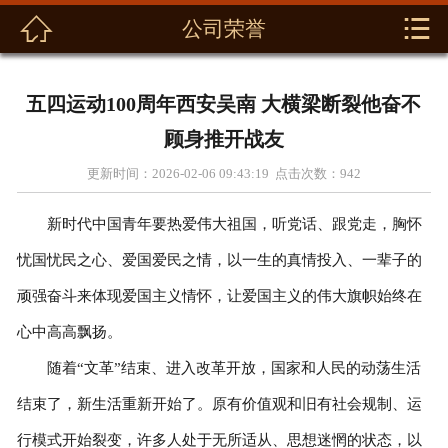



公司荣誉
首页
关于我们
五四运动100周年西安吴南 大横梁断裂他奋不
新闻动态
顾身推开战友
更新时间：2026-02-06 09:43:19 点击次数：
942
产品展示
新时代中国青年要热爱伟大祖国，听党话、跟党走，胸怀
解决方案
忧国忧民之心、爱国爱民之情，以一生的真情投入、一辈子的
资料下载
顽强奋斗来体现爱国主义情怀，让爱国主义的伟大旗帜始终在
心中高高飘扬。
联系我们
随着“文革”结束、进入改革开放，国家和人民的动荡生活
结束了，新生活重新开始了。原有价值观和旧有社会规制、运
行模式开始裂变，许多人处于无所适从、思想迷惘的状态，以