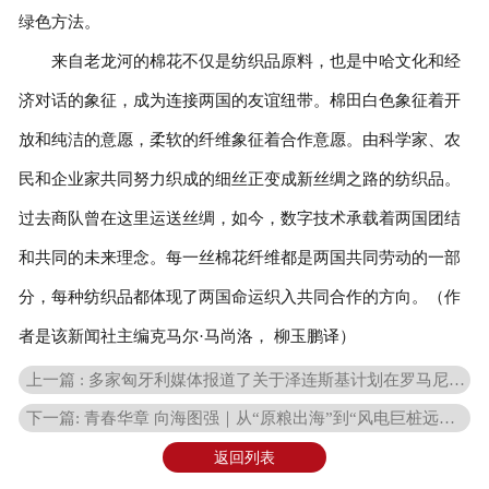
绿色方法。
来自老龙河的棉花不仅是纺织品原料，也是中哈文化和经
济对话的象征，成为连接两国的友谊纽带。棉田白色象征着开
放和纯洁的意愿，柔软的纤维象征着合作意愿。由科学家、农
民和企业家共同努力织成的细丝正变成新丝绸之路的纺织品。
过去商队曾在这里运送丝绸，如今，数字技术承载着两国团结
和共同的未来理念。每一丝棉花纤维都是两国共同劳动的一部
分，每种纺织品都体现了两国命运织入共同合作的方向。（作
者是该新闻社主编克马尔·马尚洛， 柳玉鹏译）
上一篇 : 多家匈牙利媒体报道了关于泽连斯基计划在罗马尼亚和波兰发动假旗行动
下一篇: 青春华章 向海图强｜从“原粮出海”到“风电巨桩远航”：山东海洋外贸再掀质效革命
返回列表