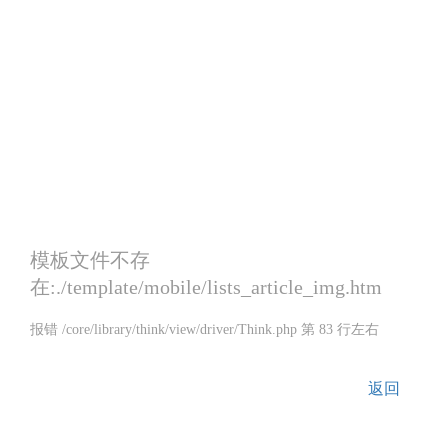
模板文件不存
在:./template/mobile/lists_article_img.htm
报错 /core/library/think/view/driver/Think.php 第 83 行左右
返回